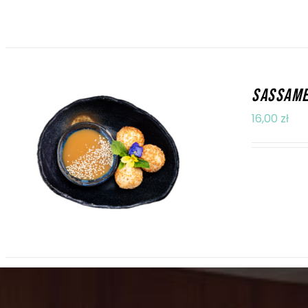
SASSAME
16,00
zł
DODAJ DO KOSZYKA
/
SZCZEGÓŁY
ryżowe kul