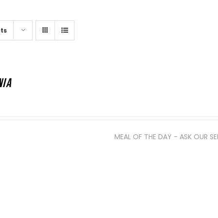
ts
NIA
SŁUGĘ - CO DZIŚ SERWUJEMY?
MEAL OF THE DAY - ASK OUR S