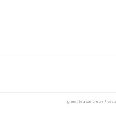
ku zielonej herbaty/ sezamu/ fig
green tea ice cream/ sesa