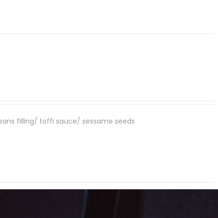
beans filling/ toffi sauce/ sessame seeds