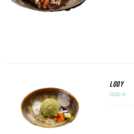
LODY
12,00
zł
DODAJ DO KOSZYKA
/
SZCZEGÓŁY
lody o sma