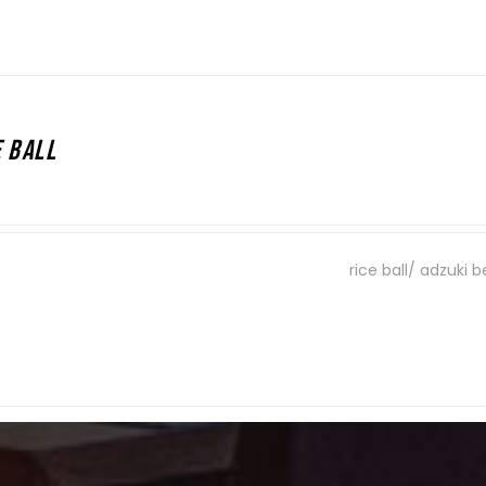
 BALL
ki/ pasta z fasoli adzuki/ sos toffi/ sezam
rice ball/ adzuki 