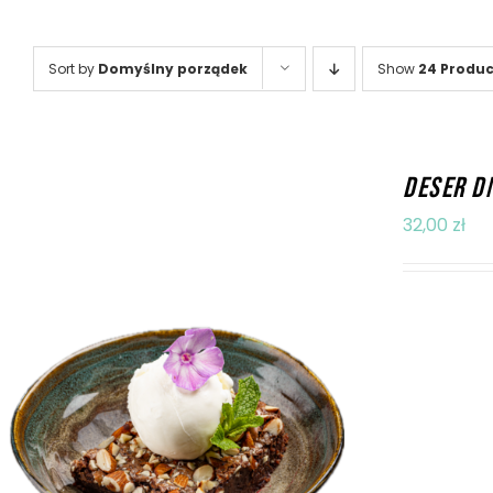
Sort by
Domyślny porządek
Show
24 Produc
DESER D
32,00
zł
PYTAJ OB
DODAJ DO KOSZYKA
/
SZCZEGÓŁY