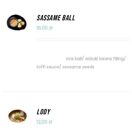
DODAJ DO
SASSAME BALL
KOSZYKA
16,00
zł
/
SZCZEGÓŁY
ryżowe kulki/ pasta z fasoli adzuki/ sos
toffi/ sezam
rice ball/ adzuki beans filling/
toffi sauce/ sessame seeds
DODAJ DO
LODY
KOSZYKA
12,00
zł
/
SZCZEGÓŁY