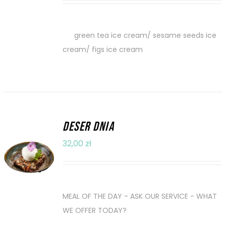
lody o smaku zielonej herbaty/ sezamu/
fig
green tea ice cream/ sesame seeds ice
cream/ figs ice cream
DESER DNIA
DODAJ DO
32,00
zł
KOSZYKA
/
SZCZEGÓŁY
PYTAJ OBSŁUGĘ - CO DZIŚ SERWUJEMY?
MEAL OF THE DAY - ASK OUR SERVICE - WHAT
WE OFFER TODAY?