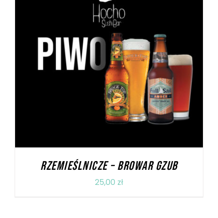
DODAJ DO KOSZYKA
/
SZCZEGÓŁY
RZEMIEŚLNICZE – BROWAR GZUB
25,00
zł