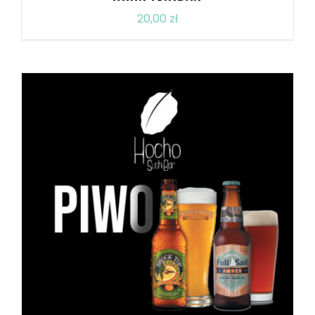
20,00
zł
DODAJ DO KOSZYKA
/
SZCZEGÓŁY