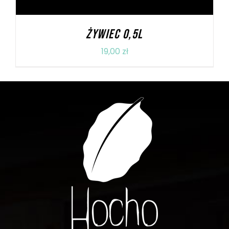
ŻYWIEC 0,5l
19,00
zł