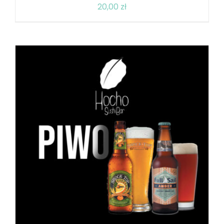
20,00
zł
DODAJ DO KOSZYKA
/
SZCZEGÓŁY