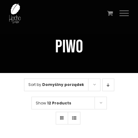
Przejdź
do
zawartości
PIWO
Sort by
Domyślny porządek
Show
12 Products