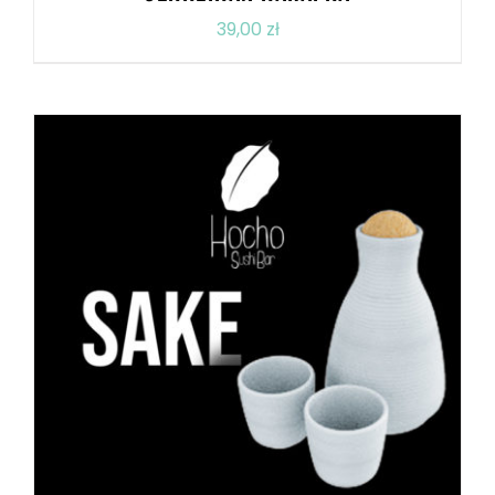
39,00
zł
DODAJ DO KOSZYKA
/
SZCZEGÓŁY