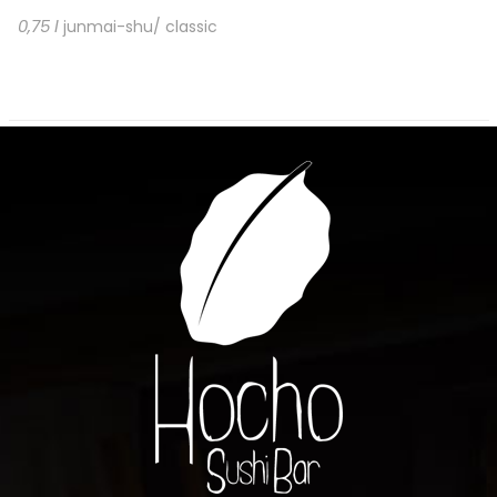
0,75 l
junmai-shu/ classic