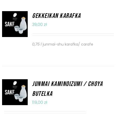
GEKKEIKAN KARAFKA
DODAJ DO
KOSZYKA
39,00
zł
/
SZCZEGÓŁY
0,75 l
junmai-shu karafka/ carafe
JUNMAI KAMINOIZUMI / CHOYA
DODAJ DO
KOSZYKA
BUTELKA
/
119,00
zł
SZCZEGÓŁY