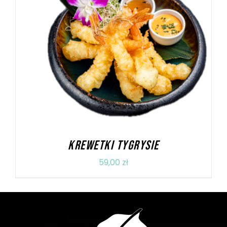
DODAJ DO KOSZYKA
/
SZCZEGÓŁY
KREWETKI TYGRYSIE
59,00
zł