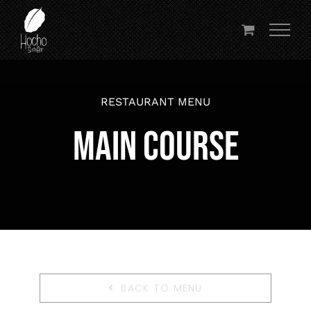
Przejdź
do
zawartości
RESTAURANT MENU
MAIN COURSE
BACK TO MENU