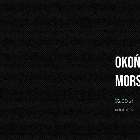
OKO
MORS
32,00
zł
seabass
ilość