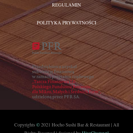
REGULAMIN
POLITYKA PRYWATNOŚCI
Copyrights
©
2021 Hocho Sushi Bar & Restaurant | All
Rights Reserved | designed by
HiveCluster.pl