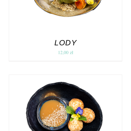
LODY
12,00
zł
DODAJ DO KOSZYKA
/
SZCZEGÓŁY