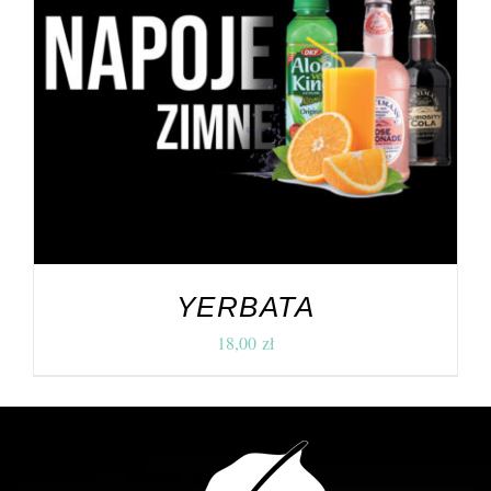
DODAJ DO KOSZYKA
/
SZCZEGÓŁY
YERBATA
18,00
zł