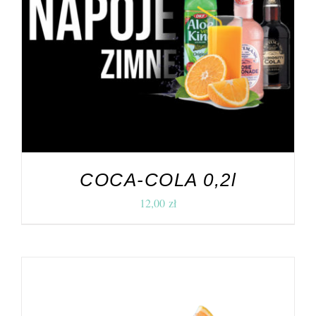
DODAJ DO KOSZYKA
/
SZCZEGÓŁY
COCA-COLA 0,2l
12,00
zł