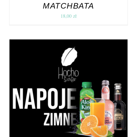
MATCHBATA
18,00
zł
DODAJ DO KOSZYKA
/
SZCZEGÓŁY