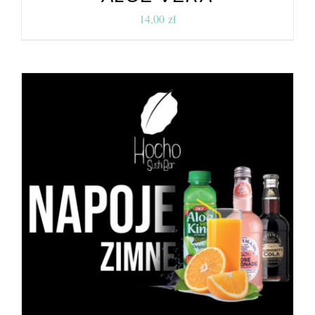
14,00
zł
DODAJ DO KOSZYKA
/
SZCZEGÓŁY