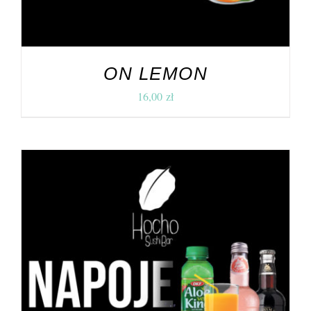
ON LEMON
16,00
zł
DODAJ DO KOSZYKA
/
SZCZEGÓŁY