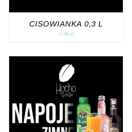
CISOWIANKA 0,3 L
12,00
zł
DODAJ DO KOSZYKA
/
SZCZEGÓŁY