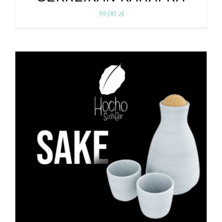
39,00
zł
DODAJ DO KOSZYKA
/
SZCZEGÓŁY