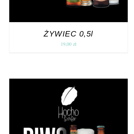
ŻYWIEC 0,5l
19,00
zł