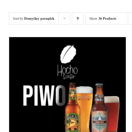
Sort by
Domyślny porządek
Show
36 Products
DODAJ DO KOSZYKA
/
SZCZEGÓŁY