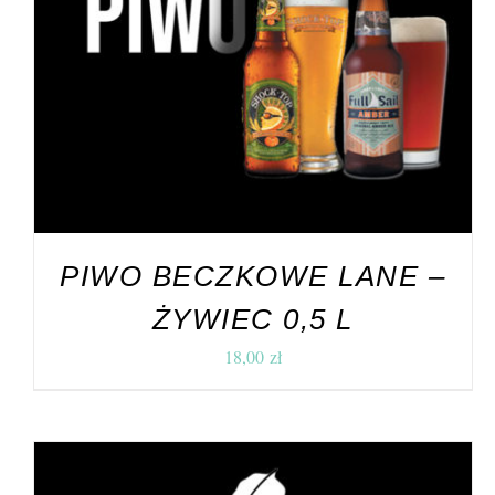
DODAJ DO KOSZYKA
/
SZCZEGÓŁY
PIWO BECZKOWE LANE –
ŻYWIEC 0,5 L
18,00
zł