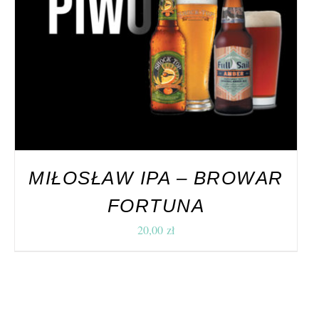
DODAJ DO KOSZYKA
/
SZCZEGÓŁY
MIŁOSŁAW IPA – BROWAR
FORTUNA
20,00
zł