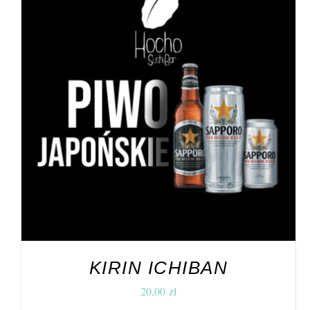
DODAJ DO KOSZYKA
/
SZCZEGÓŁY
KIRIN ICHIBAN
20,00
zł