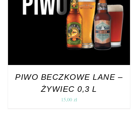
DODAJ DO KOSZYKA
/
SZCZEGÓŁY
PIWO BECZKOWE LANE –
ŻYWIEC 0,3 L
15,00
zł