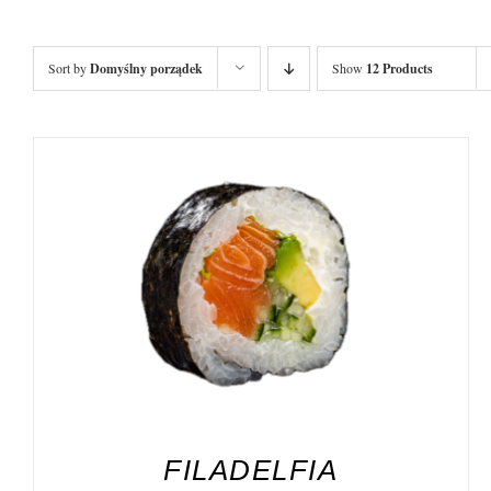
Sort by
Domyślny porządek
Show
12 Products
DODAJ DO KOSZYKA
/
SZCZEGÓŁY
FILADELFIA