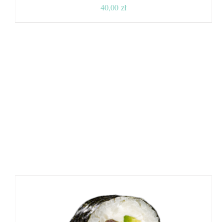
40,00
zł