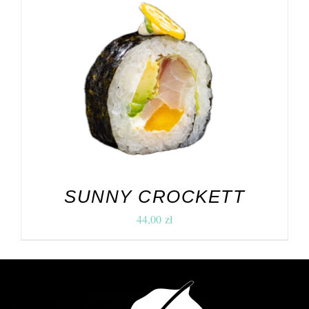
DODAJ DO KOSZYKA
/
SZCZEGÓŁY
SUNNY CROCKETT
44,00
zł