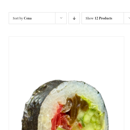
Sort by
Cena
Show
12 Products
DODAJ DO KOSZYKA
/
SZCZEGÓŁY