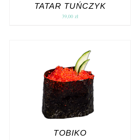
TATAR TUŃCZYK
39,00
zł
DODAJ DO KOSZYKA
/
SZCZEGÓŁY
TOBIKO