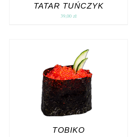
TATAR TUŃCZYK
39,00
zł
DODAJ DO KOSZYKA
/
SZCZEGÓŁY
TOBIKO