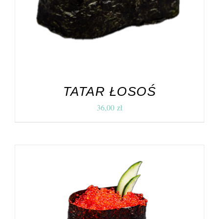
TATAR ŁOSOŚ
36,00
zł
DODAJ DO KOSZYKA
/
SZCZEGÓŁY