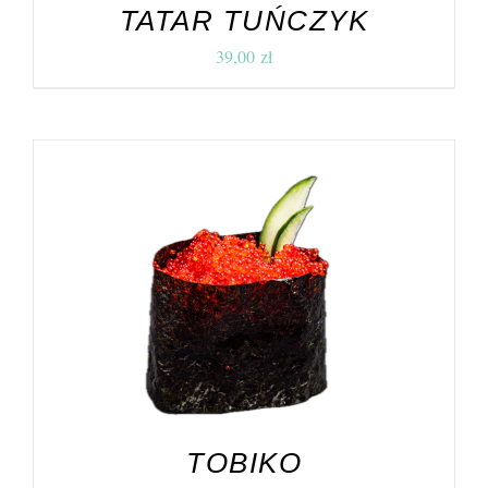
TATAR TUŃCZYK
39,00
zł
DODAJ DO KOSZYKA
/
SZCZEGÓŁY
TOBIKO