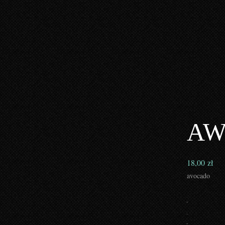
AW
18,00
zł
avocado
ilość