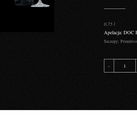
0,75 l
Apelacja: DOC Pr
Szczepy: Primitiv
ilość
CAST
MONA
PILU
BUTE