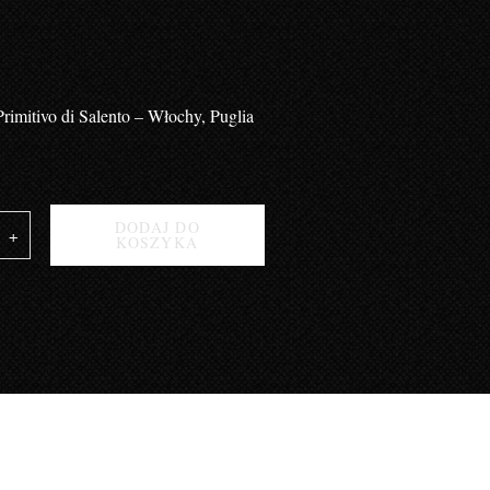
imitivo di Salento – Włochy, Puglia
o
DODAJ DO
KOSZYKA
ELLO
CI
NA
LKA