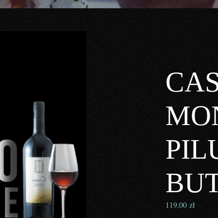
CA
MO
PIL
BU
119,00
zł