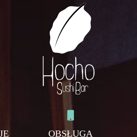
JE
OBSŁUGA