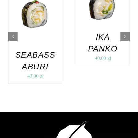
DODAJ DO
KOSZYKA
/
DODAJ DO
SZCZEGÓŁY
KOSZYKA
/
SZCZEGÓŁY
IKA
PANKO
SEABASS
40,00
zł
ABURI
43,00
zł