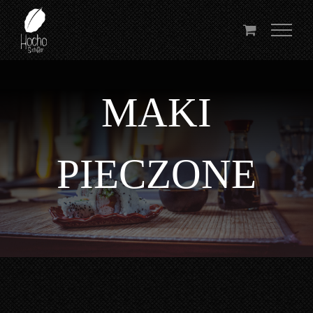
Przejdź
do
zawartości
MAKI
PIECZONE