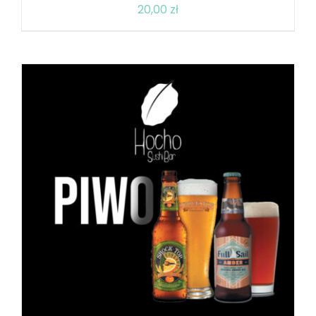
20,00
zł
DODAJ DO KOSZYKA
/
SZCZEGÓŁY