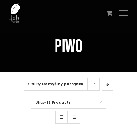
Przejdź
do
zawartości
PIWO
Sort by
Domyślny porządek
Show
12 Products