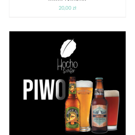
20,00
zł
DODAJ DO KOSZYKA
/
SZCZEGÓŁY