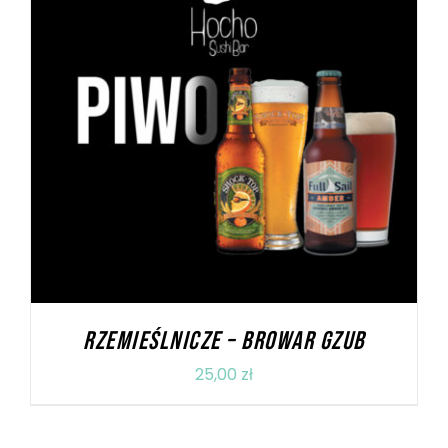
DODAJ DO KOSZYKA
/
SZCZEGÓŁY
RZEMIEŚLNICZE – BROWAR GZUB
25,00
zł