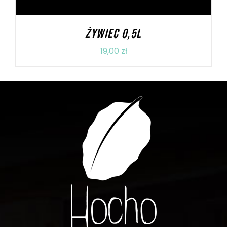
ŻYWIEC 0,5l
19,00
zł