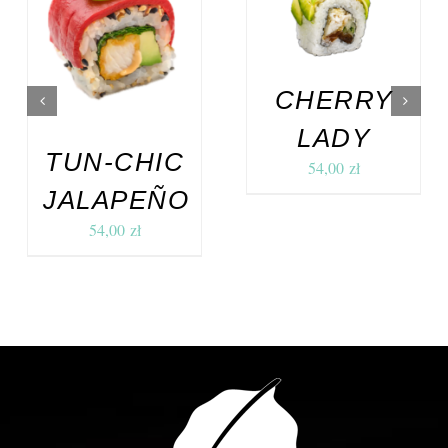
KOSZYKA
/
DODAJ DO
SZCZEGÓŁY
KOSZYKA
/
SZCZEGÓŁY
CHERRY
LADY
TUN-CHIC
54,00
zł
JALAPEÑO
54,00
zł