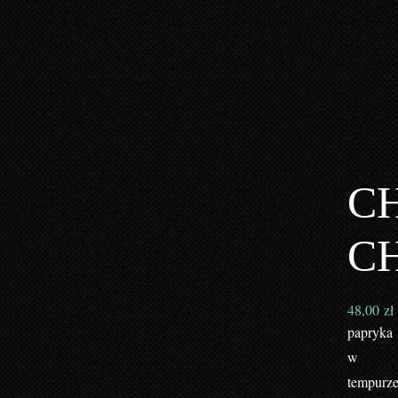
C
C
48,00
zł
papryka
w
tempurze