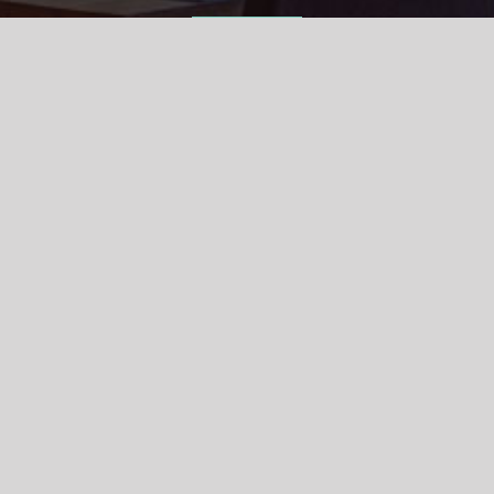
E-MAIL
KONTAKT@HOCHO.PL
HOCHO SUSHI BAR &
RESTAURANT
64-100 LESZNO | BRACKA 10
PON – CZW 12.00 – 22.00
PT – SOB 12.00 – 23.00