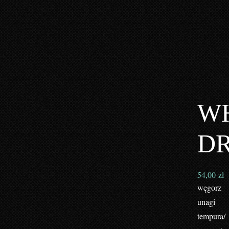
W
D
54,00
zł
węgorz
unagi
tempura/