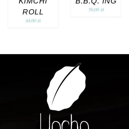
KIMCHI
B.B.Q. ING
50,00
zł
ROLL
44,00
zł