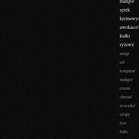
mango/
serek
kremowy
awokaco/
kulki
ryżowe
unagi
eel
tempura/
mango/
creem
cheese/
avocado/
crispy
rice
balls