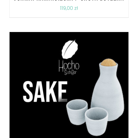
119,00
zł
DODAJ DO KOSZYKA
/
SZCZEGÓŁY