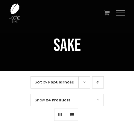
Przejdź
do
zawartości
SAKE
Sort by
Popularność
Show
24 Products