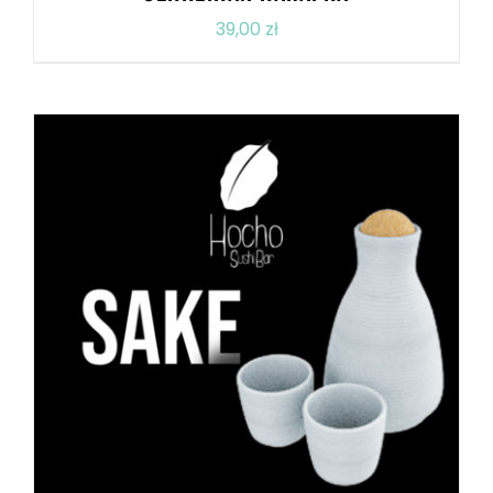
39,00
zł
DODAJ DO KOSZYKA
/
SZCZEGÓŁY