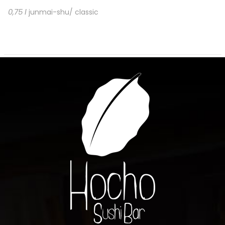
0,75 l
junmai-shu/ classic