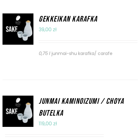
GEKKEIKAN KARAFKA
DODAJ DO
KOSZYKA
39,00
zł
/
SZCZEGÓŁY
0,75 l
junmai-shu karafka/ carafe
JUNMAI KAMINOIZUMI / CHOYA
DODAJ DO
KOSZYKA
BUTELKA
/
119,00
zł
SZCZEGÓŁY