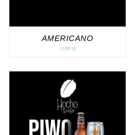
AMERICANO
13,00
zł
DODAJ DO KOSZYKA
/
SZCZEGÓŁY