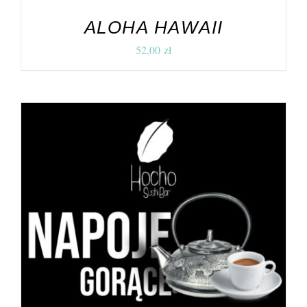
ALOHA HAWAII
52,00
zł
DODAJ DO KOSZYKA
/
SZCZEGÓŁY