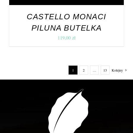
CASTELLO MONACI
PILUNA BUTELKA
119,00
zł
1
2
…
13
Kolejny