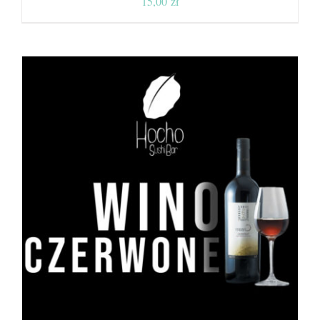
15,00
zł
DODAJ DO KOSZYKA
/
SZCZEGÓŁY