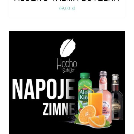
69,00
zł
DODAJ DO KOSZYKA
/
SZCZEGÓŁY