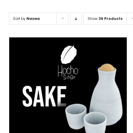
Sort by
Nazwa
Show
36 Products
DODAJ DO KOSZYKA
/
SZCZEGÓŁY