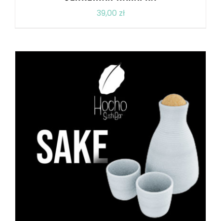
39,00
zł
DODAJ DO KOSZYKA
/
SZCZEGÓŁY